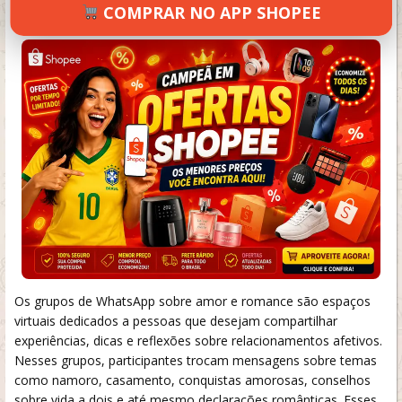
COMPRAR NO APP SHOPEE
SETEMBRO 18, 2024
132 VIEWS
INFORMAR ERRO
Os grupos de WhatsApp sobre amor e romance são espaços
virtuais dedicados a pessoas que desejam compartilhar
experiências, dicas e reflexões sobre relacionamentos afetivos.
Nesses grupos, participantes trocam mensagens sobre temas
como namoro, casamento, conquistas amorosas, conselhos
sobre vida a dois e até mesmo declarações românticas. Esses