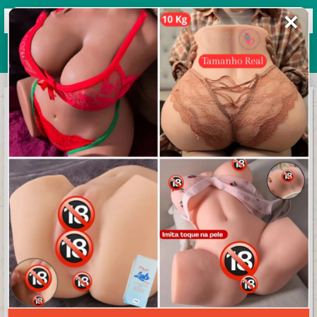
✕
Grupos de WhatsApp 2026
+ Enviar grupo
TUDO AQUILO QUE VOCÊ DESEJA
3.8/5 (36 avaliações)