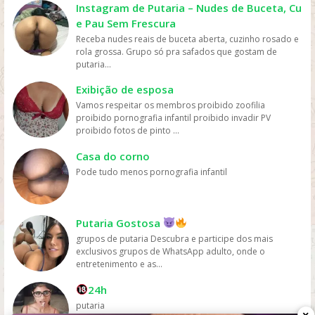
cinema ou comprar DVDs, tornando mais fácil para as
Instagram de Putaria – Nudes de Buceta, Cu
pessoas assistirem filmes sem gastar muito dinheiro.
e Pau Sem Frescura
Personalização: os serviços de streaming geralmente
Receba nudes reais de buceta aberta, cuzinho rosado e
oferecem recomendações personalizadas com base
rola grossa. Grupo só pra safados que gostam de
nos gostos dos usuários, permitindo que eles
putaria...
descubram novos filmes e programas que possam
gostar, o que aumenta a chance de assistirem mais
Exibição de esposa
filmes online. Em resumo, os filmes são mais assistidos
Vamos respeitar os membros proibido zoofilia
online devido à sua conveniência, variedade, acesso
proibido pornografia infantil proibido invadir PV
fácil, preços acessíveis e personalização, oferecidos
proibido fotos de pinto ...
pelas plataformas de streaming.
Casa do corno
Pode tudo menos pornografia infantil
Putaria Gostosa
grupos de putaria Descubra e participe dos mais
exclusivos grupos de WhatsApp adulto, onde o
entretenimento e as...
24h
putaria