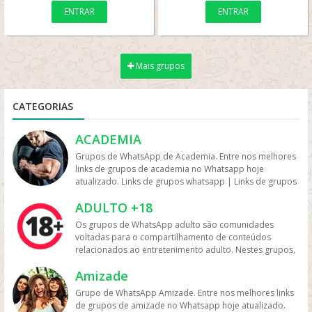
ENTRAR
ENTRAR
Mais grupos
CATEGORIAS
ACADEMIA
Grupos de WhatsApp de Academia. Entre nos melhores
links de grupos de academia no Whatsapp hoje
atualizado. Links de grupos whatsapp | Links de grupos
no Whatsapp. Grupos no Whatsapp – Links de Grupos
ADULTO +18
de Whatsapp – Link Grupo Whatsapp. Só os melhores
links de grupos do Whatsapp entre agora porque os
Os grupos de WhatsApp adulto são comunidades
links podem expirar. Mas antes compartilhe os grupos
voltadas para o compartilhamento de conteúdos
na redes sociais. Conheça os grupos na rede sociais
relacionados ao entretenimento adulto. Nestes grupos,
whatsapp e converse com pessoas porque é tudo de
os participantes trocam vídeos, fotos e links, além de
bom. Interaja com pessoas do brasil inteiro e também
Amizade
discutir temas como sensualidade, relacionamento e
de fora do brasil. Em grupos de whatsapp, entre em
experiências pessoais. Muitos desses grupos focam na
Grupo de WhatsApp Amizade. Entre nos melhores links
grupos que pessoa legais. Grupos de academia
interação entre adultos com interesses em comum,
de grupos de amizade no Whatsapp hoje atualizado.
whatsapp Participe de grupo de musculação no whats,