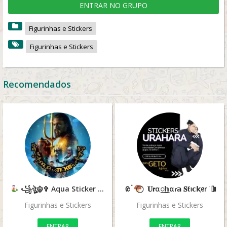
ENTRAR NO GRUPO
Figurinhas e Stickers
Figurinhas e Stickers
Recomendados
꧁ঔৣ☬✞ Aqua Sticker ✞☬ঔৣ꧂
ᱭ ፞
⃝ׂ 𝐔𝗿α꯭𝗵αɾ𝗮 𝐒ƭꪱ𝗰𝗸ִᧉr ׂ ⫿𝅛⁩
Figurinhas e Stickers
Figurinhas e Stickers
ENTRAR
ENTRAR