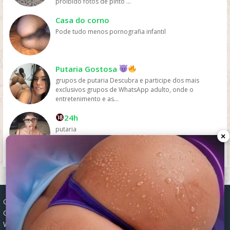
proibido fotos de pinto ...
pelas plataformas de streaming.
Casa do corno
Pode tudo menos pornografia infantil
Putaria Gostosa
grupos de putaria Descubra e participe dos mais
exclusivos grupos de WhatsApp adulto, onde o
entretenimento e as...
24h
putaria
×
Grupos WhatsApp, Links de grupos, Entrar grupos WhatsApp,
Grupos de compra e venda, Links WhatsApp atualizados, Grupos
WhatsApp 2025, Links para grupos, Participar grupos WhatsApp,