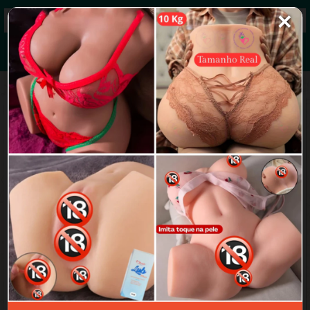
✕
Grupos de WhatsApp 2026
+ Enviar grupo
Vazadinhos 2.0♤
4.0/5 (17 avaliações)