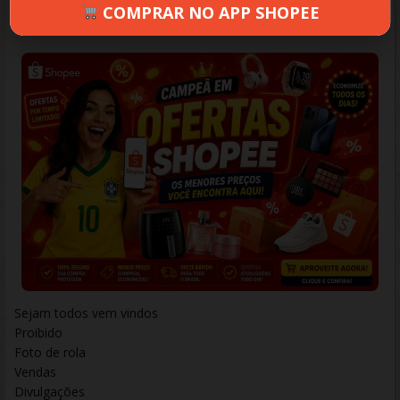
COMPRAR NO APP SHOPEE
PAES
JUNHO 16, 2025
1015 VIEWS
INFORMAR ERRO
Sejam todos vem vindos
Proibido
Foto de rola
Vendas
Divulgações