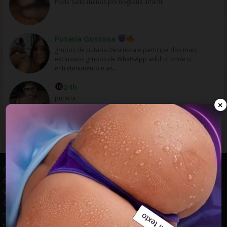
Pode tudo menos pornografia infantil
Putaria Gostosa
grupos de putaria Descubra e participe dos mais
exclusivos grupos de WhatsApp adulto, onde o
entretenimento e as...
24h
putaria
×
Grupos WhatsApp, Links de grupos, Entrar grupos WhatsApp,
Grupos de compra e venda, Links WhatsApp atualizados, Grupos
WhatsApp 2025, Links para grupos, Participar grupos WhatsApp,
Grupos ativos WhatsApp, Links gratuitos, Grupos WhatsApp
negócios, Links grupos Brasil, Grupos WhatsApp regionais, Grupos
temáticos WhatsApp, Links públicos WhatsApp, Grupos WhatsApp