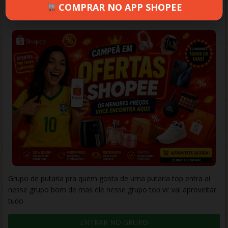
COMPRAR NO APP SHOPEE
JOSÉ
JUNHO 22, 2026
109 VIEWS
INFORMAR ERRO
Grupo de putaria pra quem gosta de uma putaria top entra aí
nesse grupo bom de mas ele nesse grupo top vc vai aproveitar
tudo
ENTRAR NO GRUPO