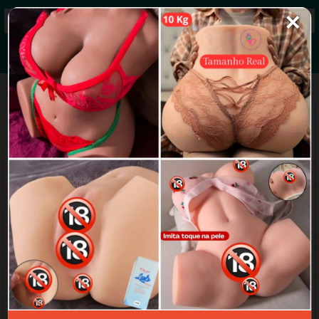
✕
Grupos de WhatsApp 2026
+ Enviar grupo
Vem cachorro
4.5/5 (36 avaliações)