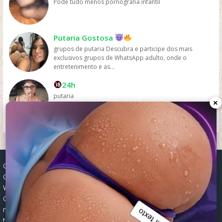
Pode tudo menos pornografia infantil
Putaria Gostosa
grupos de putaria Descubra e participe dos mais
exclusivos grupos de WhatsApp adulto, onde o
entretenimento e as...
24h
putaria
×
Grupos WhatsApp, Links de grupos, Entrar grupos WhatsApp,
Grupos de compra e venda, Links WhatsApp atualizados, Grupos
WhatsApp 2025, Links para grupos, Participar grupos WhatsApp,
Grupos ativos WhatsApp, Links gratuitos, Grupos WhatsApp
negócios, Links grupos Brasil, Grupos WhatsApp regionais, Grupos
temáticos WhatsApp, Links públicos WhatsApp, Grupos WhatsApp