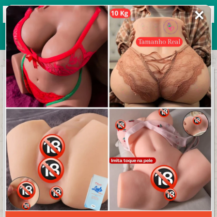
✕
Grupos de WhatsApp 2026
+ Enviar grupo
viajarestudarfora
4.7/5 (24 avaliações)