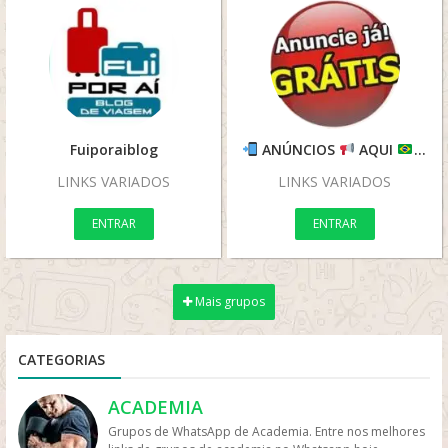
Fuiporaiblog
ANÚNCIOS
AQUI
S.O.
LINKS VARIADOS
LINKS VARIADOS
ENTRAR
ENTRAR
Mais grupos
CATEGORIAS
ACADEMIA
Grupos de WhatsApp de Academia. Entre nos melhores