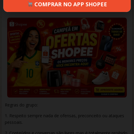
COMPRAR NO APP SHOPEE
LUCAS
JANEIRO 15, 2026
340 VIEWS
INFORMAR ERRO
Regras do grupo:
1. Respeito sempre nada de ofensas, preconceito ou ataques
pessoais.
2. Conteúdos e conversas são livres mas é totalmente proibido