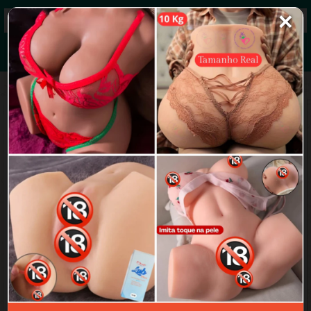
✕
Grupos de WhatsApp 2026
+ Enviar grupo
𝐏𝐔𝐓𝐀𝐑𝐈𝐀 24𝐇
3.1/5 (26 avaliações)