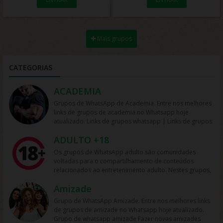
Mais grupos
CATEGORIAS
ACADEMIA
Grupos de WhatsApp de Academia. Entre nos melhores
links de grupos de academia no Whatsapp hoje
atualizado. Links de grupos whatsapp | Links de grupos
no Whatsapp. Grupos no Whatsapp – Links de Grupos
ADULTO +18
de Whatsapp – Link Grupo Whatsapp. Só os melhores
links de grupos do Whatsapp entre agora porque os
Os grupos de WhatsApp adulto são comunidades
links podem expirar. Mas antes compartilhe os grupos
voltadas para o compartilhamento de conteúdos
na redes sociais. Conheça os grupos na rede sociais
relacionados ao entretenimento adulto. Nestes grupos,
whatsapp e converse com pessoas porque é tudo de
os participantes trocam vídeos, fotos e links, além de
bom. Interaja com pessoas do brasil inteiro e também
Amizade
discutir temas como sensualidade, relacionamento e
de fora do brasil. Em grupos de whatsapp, entre em
experiências pessoais. Muitos desses grupos focam na
Grupo de WhatsApp Amizade. Entre nos melhores links
grupos que pessoa legais. Grupos de academia
interação entre adultos com interesses em comum,
de grupos de amizade no Whatsapp hoje atualizado.
whatsapp Participe de grupo de musculação no whats,
sendo espaços para diálogos sobre temas íntimos e
Grupo de whatsapp amizade Fazer novas amizades
mas também em grupos de marromba no zap. Grupos