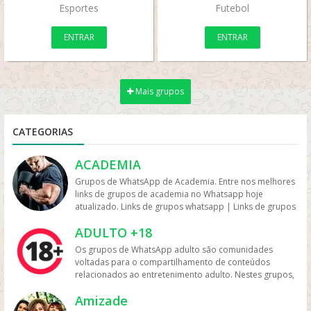
Esportes
Futebol
ENTRAR
ENTRAR
Mais grupos
CATEGORIAS
ACADEMIA
Grupos de WhatsApp de Academia. Entre nos melhores
links de grupos de academia no Whatsapp hoje
atualizado. Links de grupos whatsapp | Links de grupos
no Whatsapp. Grupos no Whatsapp – Links de Grupos
ADULTO +18
de Whatsapp – Link Grupo Whatsapp. Só os melhores
links de grupos do Whatsapp entre agora porque os
Os grupos de WhatsApp adulto são comunidades
links podem expirar. Mas antes compartilhe os grupos
voltadas para o compartilhamento de conteúdos
na redes sociais. Conheça os grupos na rede sociais
relacionados ao entretenimento adulto. Nestes grupos,
whatsapp e converse com pessoas porque é tudo de
os participantes trocam vídeos, fotos e links, além de
bom. Interaja com pessoas do brasil inteiro e também
Amizade
discutir temas como sensualidade, relacionamento e
de fora do brasil. Em grupos de whatsapp, entre em