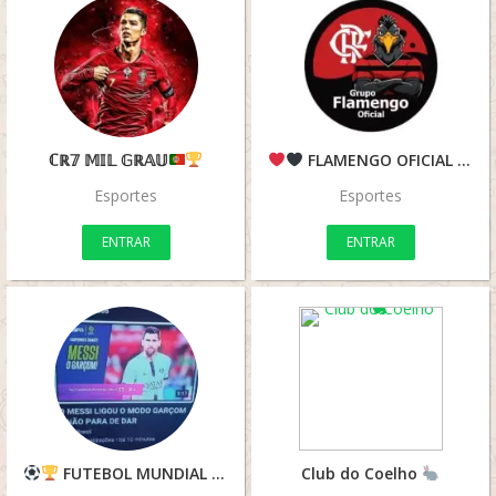
ℂℝ𝟟 𝕄𝕀𝕃 𝔾ℝ𝔸𝕌
FLAMENGO OFICIAL
Esportes
Esportes
ENTRAR
ENTRAR
FUTEBOL MUNDIAL
Club do Coelho