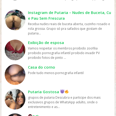
mais fácil e rápido. Preço: os serviços de streaming
geralmente têm preços mais acessíveis do que ir ao
cinema ou comprar DVDs, tornando mais fácil para as
Instagram de Putaria – Nudes de Buceta, Cu
pessoas assistirem filmes sem gastar muito dinheiro.
e Pau Sem Frescura
Personalização: os serviços de streaming geralmente
Receba nudes reais de buceta aberta, cuzinho rosado e
oferecem recomendações personalizadas com base
rola grossa. Grupo só pra safados que gostam de
nos gostos dos usuários, permitindo que eles
putaria...
descubram novos filmes e programas que possam
gostar, o que aumenta a chance de assistirem mais
Exibição de esposa
filmes online. Em resumo, os filmes são mais assistidos
Vamos respeitar os membros proibido zoofilia
online devido à sua conveniência, variedade, acesso
proibido pornografia infantil proibido invadir PV
fácil, preços acessíveis e personalização, oferecidos
proibido fotos de pinto ...
pelas plataformas de streaming.
Casa do corno
Pode tudo menos pornografia infantil
Putaria Gostosa
grupos de putaria Descubra e participe dos mais
exclusivos grupos de WhatsApp adulto, onde o
entretenimento e as...