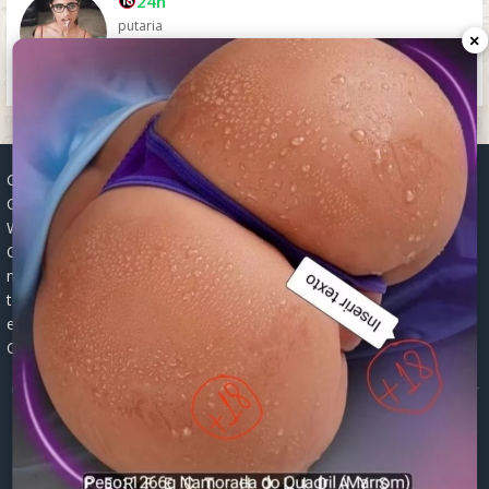
24h
putaria
×
Grupos WhatsApp, Links de grupos, Entrar grupos WhatsApp,
Grupos de compra e venda, Links WhatsApp atualizados, Grupos
WhatsApp 2025, Links para grupos, Participar grupos WhatsApp,
Grupos ativos WhatsApp, Links gratuitos, Grupos WhatsApp
negócios, Links grupos Brasil, Grupos WhatsApp regionais, Grupos
temáticos WhatsApp, Links públicos WhatsApp, Grupos WhatsApp
empregos, Links grupos classificados, Divulgar grupos WhatsApp,
Grupos WhatsApp descontos, Grupos WhatsApp ofertas.
© 2026 -
Grupos de WhatsApp 2026: Links Atualizados para Entrar
nos Melhores Grupos
Mapa do Site
|
Robots.txt