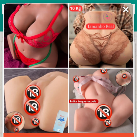
✕
Grupos de WhatsApp 2026
+ Enviar grupo
EFOOTBALL™
4.8/5 (13 avaliações)