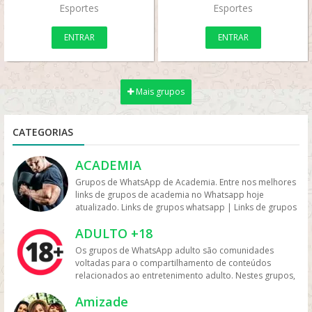
Esportes
Esportes
ENTRAR
ENTRAR
Mais grupos
CATEGORIAS
ACADEMIA
Grupos de WhatsApp de Academia. Entre nos melhores
links de grupos de academia no Whatsapp hoje
atualizado. Links de grupos whatsapp | Links de grupos
no Whatsapp. Grupos no Whatsapp – Links de Grupos
ADULTO +18
de Whatsapp – Link Grupo Whatsapp. Só os melhores
links de grupos do Whatsapp entre agora porque os
Os grupos de WhatsApp adulto são comunidades
links podem expirar. Mas antes compartilhe os grupos
voltadas para o compartilhamento de conteúdos
na redes sociais. Conheça os grupos na rede sociais
relacionados ao entretenimento adulto. Nestes grupos,
whatsapp e converse com pessoas porque é tudo de
os participantes trocam vídeos, fotos e links, além de
bom. Interaja com pessoas do brasil inteiro e também
Amizade
discutir temas como sensualidade, relacionamento e
de fora do brasil. Em grupos de whatsapp, entre em