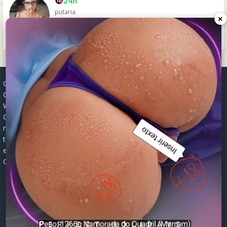
24h
putaria
×
Grupos WhatsApp, Links de grupos, Entrar grupos WhatsApp,
Grupos de compra e venda, Links WhatsApp atualizados, Grupos
WhatsApp 2025, Links para grupos, Participar grupos WhatsApp,
Grupos ativos WhatsApp, Links gratuitos, Grupos WhatsApp
negócios, Links grupos Brasil, Grupos WhatsApp regionais, Grupos
temáticos WhatsApp, Links públicos WhatsApp, Grupos WhatsApp
empregos, Links grupos classificados, Divulgar grupos WhatsApp,
Grupos WhatsApp descontos, Grupos WhatsApp ofertas.
© 2026 -
Grupos de WhatsApp 2026: Links Atualizados para Entrar
nos Melhores Grupos
Mapa do Site
|
Robots.txt