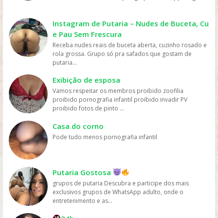
mais fácil e rápido. Preço: os serviços de streaming
geralmente têm preços mais acessíveis do que ir ao
cinema ou comprar DVDs, tornando mais fácil para as
Instagram de Putaria – Nudes de Buceta, Cu
pessoas assistirem filmes sem gastar muito dinheiro.
e Pau Sem Frescura
Personalização: os serviços de streaming geralmente
Receba nudes reais de buceta aberta, cuzinho rosado e
oferecem recomendações personalizadas com base
rola grossa. Grupo só pra safados que gostam de
nos gostos dos usuários, permitindo que eles
putaria...
descubram novos filmes e programas que possam
gostar, o que aumenta a chance de assistirem mais
Exibição de esposa
filmes online. Em resumo, os filmes são mais assistidos
Vamos respeitar os membros proibido zoofilia
online devido à sua conveniência, variedade, acesso
proibido pornografia infantil proibido invadir PV
fácil, preços acessíveis e personalização, oferecidos
proibido fotos de pinto ...
pelas plataformas de streaming.
Casa do corno
Pode tudo menos pornografia infantil
Putaria Gostosa
grupos de putaria Descubra e participe dos mais
exclusivos grupos de WhatsApp adulto, onde o
entretenimento e as...