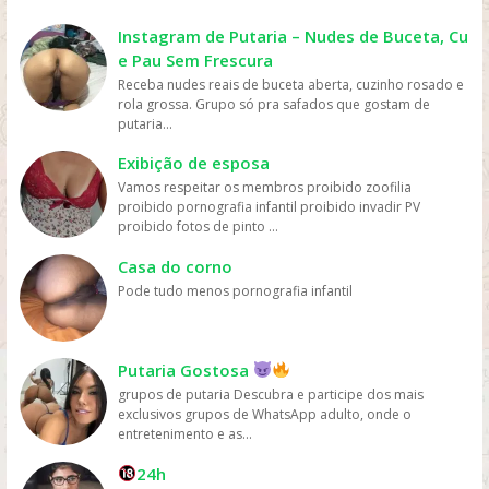
geralmente têm preços mais acessíveis do que ir ao
cinema ou comprar DVDs, tornando mais fácil para as
Instagram de Putaria – Nudes de Buceta, Cu
pessoas assistirem filmes sem gastar muito dinheiro.
e Pau Sem Frescura
Personalização: os serviços de streaming geralmente
Receba nudes reais de buceta aberta, cuzinho rosado e
oferecem recomendações personalizadas com base
rola grossa. Grupo só pra safados que gostam de
nos gostos dos usuários, permitindo que eles
putaria...
descubram novos filmes e programas que possam
gostar, o que aumenta a chance de assistirem mais
Exibição de esposa
filmes online. Em resumo, os filmes são mais assistidos
Vamos respeitar os membros proibido zoofilia
online devido à sua conveniência, variedade, acesso
proibido pornografia infantil proibido invadir PV
fácil, preços acessíveis e personalização, oferecidos
proibido fotos de pinto ...
pelas plataformas de streaming.
Casa do corno
Pode tudo menos pornografia infantil
Putaria Gostosa
grupos de putaria Descubra e participe dos mais
exclusivos grupos de WhatsApp adulto, onde o
entretenimento e as...
24h