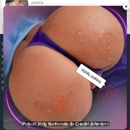
putaria
×
Grupos WhatsApp, Links de grupos, Entrar grupos WhatsApp,
Grupos de compra e venda, Links WhatsApp atualizados, Grupos
WhatsApp 2025, Links para grupos, Participar grupos WhatsApp,
Grupos ativos WhatsApp, Links gratuitos, Grupos WhatsApp
negócios, Links grupos Brasil, Grupos WhatsApp regionais, Grupos
temáticos WhatsApp, Links públicos WhatsApp, Grupos WhatsApp
empregos, Links grupos classificados, Divulgar grupos WhatsApp,
Grupos WhatsApp descontos, Grupos WhatsApp ofertas.
© 2026 -
Grupos de WhatsApp 2026: Links Atualizados para Entrar
nos Melhores Grupos
Mapa do Site
|
Robots.txt