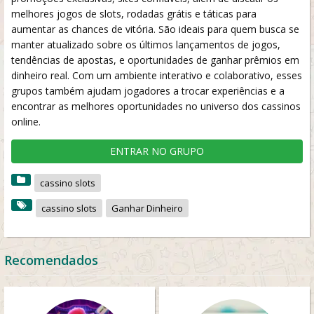
melhores jogos de slots, rodadas grátis e táticas para
aumentar as chances de vitória. São ideais para quem busca se
manter atualizado sobre os últimos lançamentos de jogos,
tendências de apostas, e oportunidades de ganhar prêmios em
dinheiro real. Com um ambiente interativo e colaborativo, esses
grupos também ajudam jogadores a trocar experiências e a
encontrar as melhores oportunidades no universo dos cassinos
online.
ENTRAR NO GRUPO
cassino slots
cassino slots
Ganhar Dinheiro
Recomendados