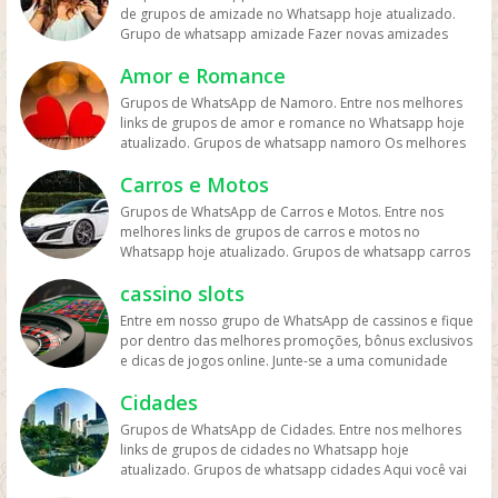
interação entre adultos com interesses em comum,
de grupos de amizade no Whatsapp hoje atualizado.
whatsapp Participe de grupo de musculação no whats,
sendo espaços para diálogos sobre temas íntimos e
Grupo de whatsapp amizade Fazer novas amizades
mas também em grupos de marromba no zap. Grupos
afins. Devido à natureza do conteúdo, é comum que
sempre é legal, ainda mais quando a pessoa se torna
dedicados aos amantes do esporte, além de ter uma
sejam privados e exijam critérios específicos para
Amor e Romance
aquele amigo de verdade e pode contar sempre que
saúde melhor e um corpo no shape praticando
participação. Esses grupos, no entanto, devem seguir as
precisar. Encontre grupos de zap amizade no whats
exercícios físicos. Porque é importante hoje em dia
Grupos de WhatsApp de Namoro. Entre nos melhores
diretrizes do WhatsApp para evitar a disseminação de
com nosso site nessa categoria. Grupos de whatsapp
fazer exercícios para perde peso e emagrecer de forma
links de grupos de amor e romance no Whatsapp hoje
conteúdos ilegais ou não apropriados.
namoro Hoje em dia os grupos de relacionamento
saudável. Fazer treinos ou treinar com uma pessoa
atualizado. Grupos de whatsapp namoro Os melhores
encontro e demais é contante, e você que procura uma
também para incentivar a praticar o esporte da
link de grupo para participar no whats sobre grupos de
crush, ou paquera, os grupos de namoro e amizade é
musculação. Nomes de grupos de academia Caso você
Carros e Motos
whatsapp namoro a distância, mas também até ter um
ideal. Grupos de whatsapp 2020 O ano de 2020
esteja procurando por nomes de grupos no whats, é
relacionamento serio de verdade. Tudo como uma uma
Grupos de WhatsApp de Carros e Motos. Entre nos
começou e novos grupos já aparecem, são vários tipos,
fácil de encontra os links, nessa categoria há vários. Mas
amizade que com o tempo pode ser tornar algo a mais,
melhores links de grupos de carros e motos no
mas nessa você ficará ligado nos grupos do whatsapp
também podendo enviar seu grupo de musculação.
ou seja mais que so amizade mas sim um crush que
Whatsapp hoje atualizado. Grupos de whatsapp carros
de amizades 2020. Grupo de whatsapp 2019 Mesmo
Grupos de WhatsApp de Academia são uma forma
pode ser seu namorado ou namorada no futuro. Então
Está procurando por link de grupo no whats
que o ano de 2019 passou ainda existe os grupos
popular de se conectar com outros entusiastas do
não perca tempo de entre agora nos grupos
cassino slots
relacionados a motos ou carros ? aqui é um ótimo
criados por pessoas estão ativos para entrar e
fitness e compartilhar informações sobre treinamento,
relacionados a essa categoria de romance que é
espaço para você participar de grupos no whats
participar. Links de grupos whatsapp | Links de grupos
nutrição e saúde em geral. Esses grupos geralmente são
Entre em nosso grupo de WhatsApp de cassinos e fique
sempre bom ter alguém ao nosso lado na vida toda.
relacionados a essa categoria. Pois caso você que gosta
no Whatsapp. Grupos no Whatsapp – Links de Grupos
formados por pessoas que frequentam a mesma
por dentro das melhores promoções, bônus exclusivos
Grupos de whatsapp amor O lado romance todos nos
de carro e moto e gosta de ver lindos veículos seja para
de Whatsapp – Link Grupo Whatsapp. Só os melhores
academia ou que têm interesses semelhantes em
e dicas de jogos online. Junte-se a uma comunidade
temos e nesse grupos além de poder conhecer alguém
vender bem como para saber as noticias do dia sobre
links de grupos do Whatsapp entre agora porque os
relação à atividade física. Um dos principais benefícios
que seja como agente, ter os mesmo gostos, poder ter
preços, novidades entre outros. Há grupos que é para
links podem expirar. Mas antes compartilhe os grupos
desses grupos é a motivação que eles podem
Cidades
um contato mais próximo. Mas também grupo feito
falar sobre e também para anunciar veículos, compra e
na redes sociais. Conheça os grupos na rede sociais
proporcionar. Quando você compartilha seus objetivos
para postar frases, mensagens de amor seja para uma
Grupos de WhatsApp de Cidades. Entre nos melhores
venda . Mas também de aluguél de carros ou carros
whatsapp e converse com pessoas porque é tudo de
e desafios com outras pessoas, pode se sentir mais
pessoa em especial ou alguém que é importante na sua
links de grupos de cidades no Whatsapp hoje
usados para obter. Grupos de WhatsApp de carros e
bom. Interaja com pessoas do brasil inteiro e também
comprometido a alcançá-los. Além disso, a troca de
vida. Links de grupos whatsapp | Links de grupos no
atualizado. Grupos de whatsapp cidades Aqui você vai
motos são uma forma popular de se conectar com
de fora do brasil. Em grupos de whatsapp, entre em
ideias e informações com outros membros do grupo
Whatsapp. Grupos no Whatsapp – Links de Grupos de
encontra os melhores link de grupo no whats dos
pessoas que têm interesse em veículos automotivos.
grupos que pessoa legais. Link de grupo amizades no
pode ajudá-lo a expandir seu conhecimento e melhorar