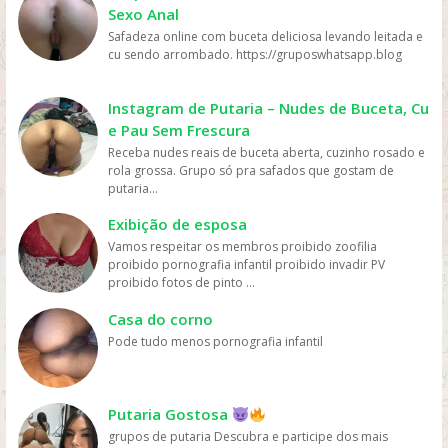
Sexo Anal
podem ser acessados ​​online em plataformas de
streaming como Netflix, Amazon Prime Video, HBO Max,
Safadeza online com buceta deliciosa levando leitada e
Disney+ e outras, tornando o acesso aos filmes muito
cu sendo arrombado. https://gruposwhatsapp.blog
mais fácil e rápido. Preço: os serviços de streaming
geralmente têm preços mais acessíveis do que ir ao
cinema ou comprar DVDs, tornando mais fácil para as
Instagram de Putaria – Nudes de Buceta, Cu
pessoas assistirem filmes sem gastar muito dinheiro.
e Pau Sem Frescura
Personalização: os serviços de streaming geralmente
Receba nudes reais de buceta aberta, cuzinho rosado e
oferecem recomendações personalizadas com base
rola grossa. Grupo só pra safados que gostam de
nos gostos dos usuários, permitindo que eles
putaria...
descubram novos filmes e programas que possam
gostar, o que aumenta a chance de assistirem mais
Exibição de esposa
filmes online. Em resumo, os filmes são mais assistidos
Vamos respeitar os membros proibido zoofilia
online devido à sua conveniência, variedade, acesso
proibido pornografia infantil proibido invadir PV
fácil, preços acessíveis e personalização, oferecidos
proibido fotos de pinto ...
pelas plataformas de streaming.
Casa do corno
Pode tudo menos pornografia infantil
Putaria Gostosa
grupos de putaria Descubra e participe dos mais