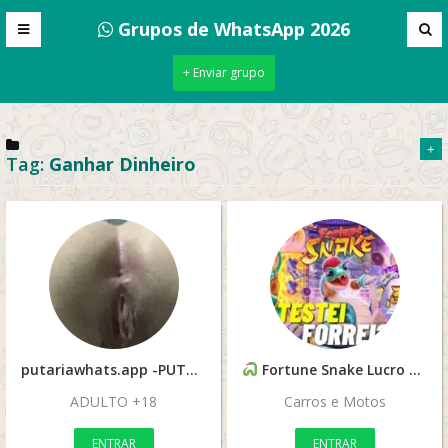
Grupos de WhatsApp 2026
+ Enviar grupo
+
Tag:
Ganhar Dinheiro
putariawhats.app -PUTARIA WHATSAPP 2025
Fortune Snake Lucro Rápido – Sinais
ADULTO +18
Carros e Motos
ENTRAR
ENTRAR