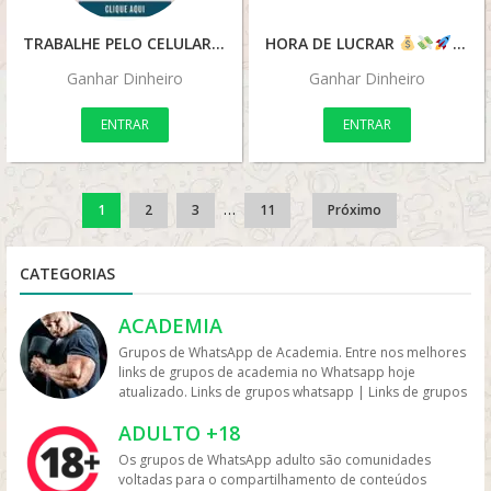
TRABALHE PELO CELULAR
HORA DE LUCRAR
Ganhar Dinheiro
Ganhar Dinheiro
ENTRAR
ENTRAR
…
1
2
3
11
Próximo
CATEGORIAS
ACADEMIA
Grupos de WhatsApp de Academia. Entre nos melhores
links de grupos de academia no Whatsapp hoje
atualizado. Links de grupos whatsapp | Links de grupos
no Whatsapp. Grupos no Whatsapp – Links de Grupos
ADULTO +18
de Whatsapp – Link Grupo Whatsapp. Só os melhores
links de grupos do Whatsapp entre agora porque os
Os grupos de WhatsApp adulto são comunidades
links podem expirar. Mas antes compartilhe os grupos
voltadas para o compartilhamento de conteúdos
na redes sociais. Conheça os grupos na rede sociais