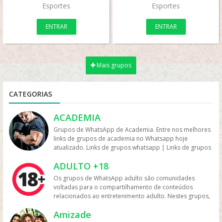
Esportes
Esportes
ENTRAR
ENTRAR
Mais grupos
CATEGORIAS
ACADEMIA
Grupos de WhatsApp de Academia. Entre nos melhores
links de grupos de academia no Whatsapp hoje
atualizado. Links de grupos whatsapp | Links de grupos
no Whatsapp. Grupos no Whatsapp – Links de Grupos
ADULTO +18
de Whatsapp – Link Grupo Whatsapp. Só os melhores
links de grupos do Whatsapp entre agora porque os
Os grupos de WhatsApp adulto são comunidades
links podem expirar. Mas antes compartilhe os grupos
voltadas para o compartilhamento de conteúdos
na redes sociais. Conheça os grupos na rede sociais
relacionados ao entretenimento adulto. Nestes grupos,
whatsapp e converse com pessoas porque é tudo de
os participantes trocam vídeos, fotos e links, além de
bom. Interaja com pessoas do brasil inteiro e também
Amizade
discutir temas como sensualidade, relacionamento e
de fora do brasil. Em grupos de whatsapp, entre em