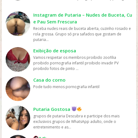
mais fácil e rápido. Preço: os serviços de streaming
geralmente têm preços mais acessíveis do que ir ao
cinema ou comprar DVDs, tornando mais fácil para as
Instagram de Putaria – Nudes de Buceta, Cu
pessoas assistirem filmes sem gastar muito dinheiro.
e Pau Sem Frescura
Personalização: os serviços de streaming geralmente
Receba nudes reais de buceta aberta, cuzinho rosado e
oferecem recomendações personalizadas com base
rola grossa. Grupo só pra safados que gostam de
nos gostos dos usuários, permitindo que eles
putaria...
descubram novos filmes e programas que possam
gostar, o que aumenta a chance de assistirem mais
Exibição de esposa
filmes online. Em resumo, os filmes são mais assistidos
Vamos respeitar os membros proibido zoofilia
online devido à sua conveniência, variedade, acesso
proibido pornografia infantil proibido invadir PV
fácil, preços acessíveis e personalização, oferecidos
proibido fotos de pinto ...
pelas plataformas de streaming.
Casa do corno
Pode tudo menos pornografia infantil
Putaria Gostosa
grupos de putaria Descubra e participe dos mais
exclusivos grupos de WhatsApp adulto, onde o
entretenimento e as...