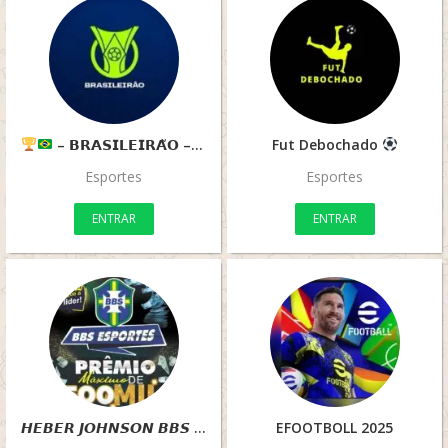
– 𝗕𝗥𝗔𝗦𝗜𝗟𝗘𝗜𝗥𝗔̃𝗢 –
Fut Debochado
Esportes
Esportes
ENTRAR
ENTRAR
𝙃𝙀𝘽𝙀𝙍 𝙅𝙊𝙃𝙉𝙎𝙊𝙉 𝘽𝘽𝙎
EFOOTBOLL 2025