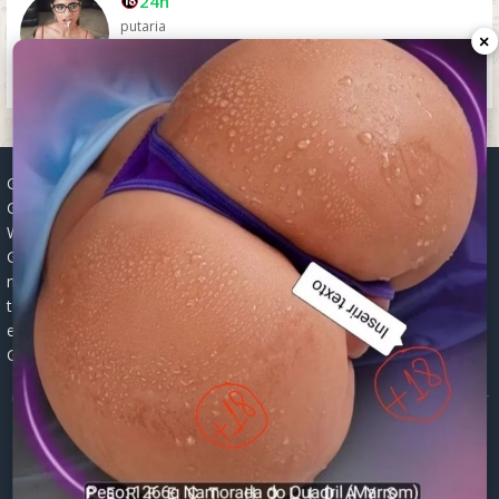
24h
putaria
×
Grupos WhatsApp, Links de grupos, Entrar grupos WhatsApp,
Grupos de compra e venda, Links WhatsApp atualizados, Grupos
WhatsApp 2025, Links para grupos, Participar grupos WhatsApp,
Grupos ativos WhatsApp, Links gratuitos, Grupos WhatsApp
negócios, Links grupos Brasil, Grupos WhatsApp regionais, Grupos
temáticos WhatsApp, Links públicos WhatsApp, Grupos WhatsApp
empregos, Links grupos classificados, Divulgar grupos WhatsApp,
Grupos WhatsApp descontos, Grupos WhatsApp ofertas.
© 2026 -
Grupos de WhatsApp 2026: Links Atualizados para Entrar
nos Melhores Grupos
Mapa do Site
|
Robots.txt