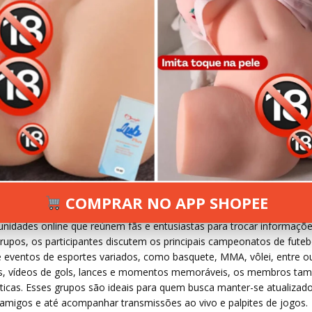
2024
130 VIEWS
INFORMAR ERRO
COMPRAR NO APP SHOPEE
idades online que reúnem fãs e entusiastas para trocar informaçõe
rupos, os participantes discutem os principais campeonatos de futeb
 eventos de esportes variados, como basquete, MMA, vôlei, entre ou
s, vídeos de gols, lances e momentos memoráveis, os membros t
ticas. Esses grupos são ideais para quem busca manter-se atualizad
re amigos e até acompanhar transmissões ao vivo e palpites de jogos.