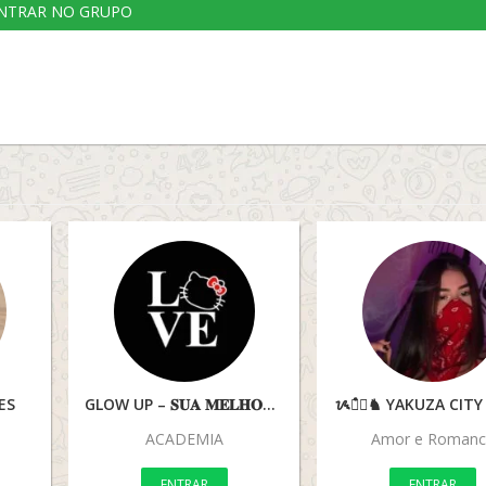
NTRAR NO GRUPO
ES
GLOW UP – 𝐒𝐔𝐀 𝐌𝐄𝐋𝐇𝐎𝐑 𝐕𝐄𝐑𝐒Ã𝐎
ᝰ໋᳝݊♞ YAKUZA CITY
ACADEMIA
Amor e Romanc
ENTRAR
ENTRAR