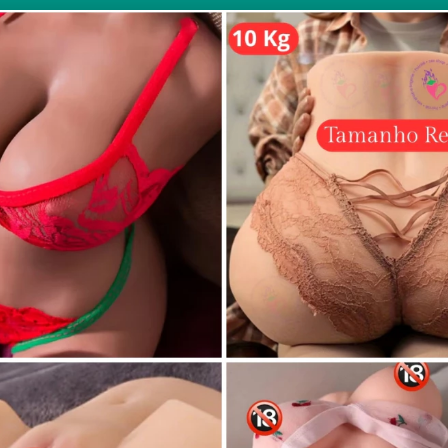
posas safadas
2024
284 VIEWS
INFORMAR ERRO