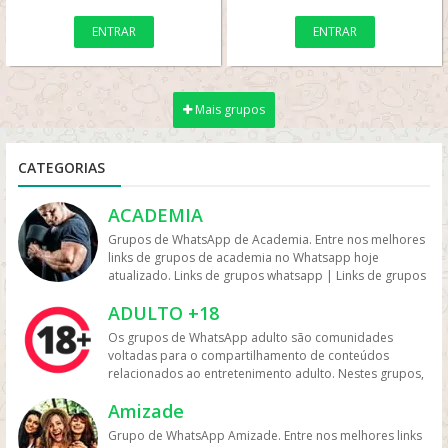
ENTRAR
ENTRAR
Mais grupos
CATEGORIAS
ACADEMIA
Grupos de WhatsApp de Academia. Entre nos melhores
links de grupos de academia no Whatsapp hoje
atualizado. Links de grupos whatsapp | Links de grupos
no Whatsapp. Grupos no Whatsapp – Links de Grupos
ADULTO +18
de Whatsapp – Link Grupo Whatsapp. Só os melhores
links de grupos do Whatsapp entre agora porque os
Os grupos de WhatsApp adulto são comunidades
links podem expirar. Mas antes compartilhe os grupos
voltadas para o compartilhamento de conteúdos
na redes sociais. Conheça os grupos na rede sociais
relacionados ao entretenimento adulto. Nestes grupos,
whatsapp e converse com pessoas porque é tudo de
os participantes trocam vídeos, fotos e links, além de
bom. Interaja com pessoas do brasil inteiro e também
Amizade
discutir temas como sensualidade, relacionamento e
de fora do brasil. Em grupos de whatsapp, entre em
experiências pessoais. Muitos desses grupos focam na
Grupo de WhatsApp Amizade. Entre nos melhores links
grupos que pessoa legais. Grupos de academia
interação entre adultos com interesses em comum,