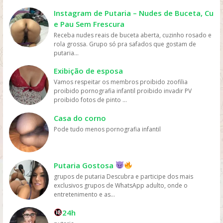
geralmente têm preços mais acessíveis do que ir ao
cinema ou comprar DVDs, tornando mais fácil para as
Instagram de Putaria – Nudes de Buceta, Cu
pessoas assistirem filmes sem gastar muito dinheiro.
e Pau Sem Frescura
Personalização: os serviços de streaming geralmente
Receba nudes reais de buceta aberta, cuzinho rosado e
oferecem recomendações personalizadas com base
rola grossa. Grupo só pra safados que gostam de
nos gostos dos usuários, permitindo que eles
putaria...
descubram novos filmes e programas que possam
gostar, o que aumenta a chance de assistirem mais
Exibição de esposa
filmes online. Em resumo, os filmes são mais assistidos
Vamos respeitar os membros proibido zoofilia
online devido à sua conveniência, variedade, acesso
proibido pornografia infantil proibido invadir PV
fácil, preços acessíveis e personalização, oferecidos
proibido fotos de pinto ...
pelas plataformas de streaming.
Casa do corno
Pode tudo menos pornografia infantil
Putaria Gostosa
grupos de putaria Descubra e participe dos mais
exclusivos grupos de WhatsApp adulto, onde o
entretenimento e as...
24h