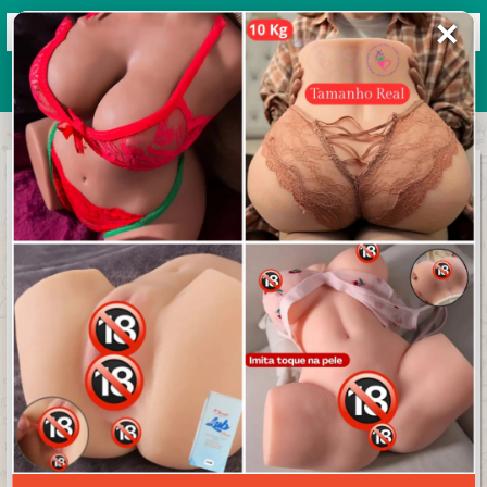
✕
Grupos de WhatsApp 2026
+ Enviar grupo
GORDURA ZERO #1
3.0/5 (25 avaliações)