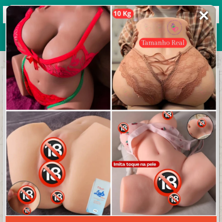
✕
Grupos de WhatsApp 2026
+ Enviar grupo
GRUPO SHELBY STORE
3.6/5 (43 avaliações)