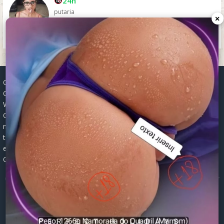
24h
putaria
×
Grupos WhatsApp, Links de grupos, Entrar grupos WhatsApp,
Grupos de compra e venda, Links WhatsApp atualizados, Grupos
WhatsApp 2025, Links para grupos, Participar grupos WhatsApp,
Grupos ativos WhatsApp, Links gratuitos, Grupos WhatsApp
negócios, Links grupos Brasil, Grupos WhatsApp regionais, Grupos
temáticos WhatsApp, Links públicos WhatsApp, Grupos WhatsApp
empregos, Links grupos classificados, Divulgar grupos WhatsApp,
Grupos WhatsApp descontos, Grupos WhatsApp ofertas.
© 2026 -
Grupos de WhatsApp 2026: Links Atualizados para Entrar
nos Melhores Grupos
Mapa do Site
|
Robots.txt