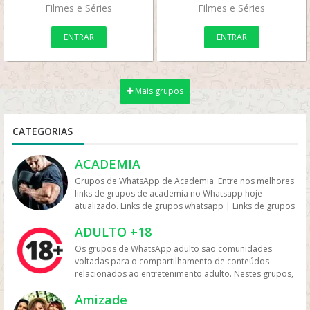
Filmes e Séries
Filmes e Séries
ENTRAR
ENTRAR
Mais grupos
CATEGORIAS
ACADEMIA
Grupos de WhatsApp de Academia. Entre nos melhores
links de grupos de academia no Whatsapp hoje
atualizado. Links de grupos whatsapp | Links de grupos
no Whatsapp. Grupos no Whatsapp – Links de Grupos
ADULTO +18
de Whatsapp – Link Grupo Whatsapp. Só os melhores
links de grupos do Whatsapp entre agora porque os
Os grupos de WhatsApp adulto são comunidades
links podem expirar. Mas antes compartilhe os grupos
voltadas para o compartilhamento de conteúdos
na redes sociais. Conheça os grupos na rede sociais
relacionados ao entretenimento adulto. Nestes grupos,
whatsapp e converse com pessoas porque é tudo de
os participantes trocam vídeos, fotos e links, além de
bom. Interaja com pessoas do brasil inteiro e também
Amizade
discutir temas como sensualidade, relacionamento e
de fora do brasil. Em grupos de whatsapp, entre em