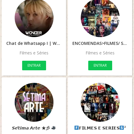
Chat de Whatsapp I | Wonder
ENCOMENDAS>FILMES/ SÉRIES /NOVELAS , E MUITO MAIS…
Filmes e Séries
Filmes e Séries
ENTRAR
ENTRAR
𝙎𝙚́𝙩𝙞𝙢𝙖 𝘼𝙧𝙩𝙚 ★彡
‌𝗙𝗜𝗟𝗠𝗘𝗦 𝗘 𝗦𝗘𝗥𝗜𝗘𝗦
‌²