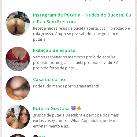
mais fácil e rápido. Preço: os serviços de streaming
geralmente têm preços mais acessíveis do que ir ao
cinema ou comprar DVDs, tornando mais fácil para as
Instagram de Putaria – Nudes de Buceta, Cu
pessoas assistirem filmes sem gastar muito dinheiro.
e Pau Sem Frescura
Personalização: os serviços de streaming geralmente
Receba nudes reais de buceta aberta, cuzinho rosado e
oferecem recomendações personalizadas com base
rola grossa. Grupo só pra safados que gostam de
nos gostos dos usuários, permitindo que eles
putaria...
descubram novos filmes e programas que possam
gostar, o que aumenta a chance de assistirem mais
Exibição de esposa
filmes online. Em resumo, os filmes são mais assistidos
Vamos respeitar os membros proibido zoofilia
online devido à sua conveniência, variedade, acesso
proibido pornografia infantil proibido invadir PV
fácil, preços acessíveis e personalização, oferecidos
proibido fotos de pinto ...
pelas plataformas de streaming.
Casa do corno
Pode tudo menos pornografia infantil
Putaria Gostosa
grupos de putaria Descubra e participe dos mais
exclusivos grupos de WhatsApp adulto, onde o
entretenimento e as...