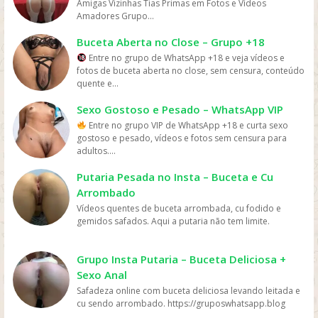
de figurinhas virtuais não deve ser usada para fins
motivação, informações úteis e conexões com pessoas
Amigas Vizinhas Tias Primas em Fotos e Vídeos
financeiros. Sempre verifique a veracidade das
curiosidades sobre o mundo do cinema e da TV. Eles
grupos de WhatsApp para esportes são uma ótima
mesmo amor pelo esporte, acompanhar as notícias e
comerciais ou para obter lucro. Em resumo, grupos são
que têm objetivos semelhantes. No entanto, é
Amadores Grupo...
informações compartilhadas e tome decisões baseadas
oferecem uma plataforma para descobrir novas
maneira de conectar-se com outras pessoas que
resultados das partidas e se divertir com debates e
uma ótima maneira de se conectar com outras pessoas
importante usar esses grupos com responsabilidade e
em sua própria pesquisa e análise. Em resumo, os
produções, compartilhar experiências e fazer amizades
compartilham interesses em atividades físicas e
discussões. Desde que sejam gerenciados de forma
que compartilham o mesmo interesse em colecionar e
respeito mútuo para garantir uma experiência positiva e
Buceta Aberta no Close – Grupo +18
grupos de WhatsApp são uma forma de compartilhar
com outras pessoas que compartilham sua paixão. Mas
esportes. Eles oferecem uma plataforma para
responsável e ética, esses grupos podem ser uma
trocar figurinhas virtuais. Eles oferecem uma plataforma
benéfica para todos os envolvidos.
conhecimento e estratégias para gerar renda extra ou
é importante usar esses grupos com responsabilidade
Entre no grupo de WhatsApp +18 e veja vídeos e
compartilhar experiências e dicas, aprender com outros
adição valiosa à vida digital dos amantes de futebol.
para compartilhar e descobrir novas coleções de
criar um negócio próprio. Eles podem ser úteis para
e respeito mútuo para garantir uma experiência positiva
fotos de buceta aberta no close, sem censura, conteúdo
atletas e praticantes de atividades físicas e melhorar o
Links de grupos whatsapp | Links de grupos no
figurinhas, criar novas figurinhas e trocar figurinhas
quem está em busca de alternativas para melhorar sua
para todos os envolvidos. Existem várias razões pelas
quente e...
desempenho em esportes. Mas é importante usar esses
Whatsapp. Grupos no Whatsapp – Links de Grupos de
raras. Mas é importante usar esses grupos com
situação financeira, mas é importante ter cautela e
quais os filmes são mais assistidos online atualmente.
grupos com responsabilidade e respeito mútuo para
Whatsapp – Link Grupo Whatsapp. Só os melhores links
responsabilidade e respeito mútuo para garantir uma
sempre verificar a veracidade das informações
Aqui estão algumas das principais razões: Conveniência:
Sexo Gostoso e Pesado – WhatsApp VIP
garantir uma experiência positiva para todos os
de grupos do Whatsapp entre agora porque os links
experiência positiva para todos os envolvidos.
compartilhadas. Links de grupos whatsapp | Links de
assistir filmes online oferece uma maior conveniência
envolvidos. Links de grupos whatsapp | Links de grupos
Entre no grupo VIP de WhatsApp +18 e curta sexo
podem expirar. Mas antes compartilhe os grupos na
grupos no Whatsapp. Grupos no Whatsapp – Links de
para o público, permitindo que as pessoas assistam
no Whatsapp. Grupos no Whatsapp – Links de Grupos
gostoso e pesado, vídeos e fotos sem censura para
redes sociais. Conheça os grupos na rede sociais
Grupos de Whatsapp – Link Grupo Whatsapp. Só os
aos filmes em casa, em seus dispositivos móveis ou em
de Whatsapp – Link Grupo Whatsapp. Só os melhores
adultos....
whatsapp e converse com pessoas porque é tudo de
melhores links de grupos do Whatsapp entre agora
qualquer outro lugar com uma conexão à internet. Isso
links de grupos do Whatsapp entre agora porque os
bom. Interaja com pessoas do brasil inteiro e também
porque os links podem expirar. Mas antes compartilhe
é especialmente importante para pessoas que têm
links podem expirar. Mas antes compartilhe os grupos
Putaria Pesada no Insta – Buceta e Cu
de fora do brasil. Em grupos de whatsapp, entre em
os grupos na redes sociais. Conheça os grupos na rede
horários ocupados ou que moram em áreas remotas
na redes sociais. Conheça os grupos na rede sociais
grupos que pessoas legais. Entrar em grupos do whats
Arrombado
sociais whatsapp e converse com pessoas porque é
sem acesso a cinemas. Variedade: A internet oferece
whatsapp e converse com pessoas porque é tudo de
mas também em grupo do zap os melhores links do
Vídeos quentes de buceta arrombada, cu fodido e
tudo de bom. Interaja com pessoas do brasil inteiro e
uma ampla variedade de filmes para escolher, incluindo
bom. Interaja com pessoas do brasil inteiro e também
zapzap.
gemidos safados. Aqui a putaria não tem limite.
também de fora do brasil. Em grupos de whatsapp,
títulos clássicos, independentes e de grande sucesso,
de fora do brasil. Em grupos de whatsapp, entre em
entre em grupos que pessoas legais. Entrar em grupos
permitindo que os espectadores tenham uma ampla
grupos que pessoas legais. Entrar em grupos do whats
do whats mas também em grupo do zap os melhores
variedade de escolhas para assistir. Acesso mais fácil:
mas também em grupo do zap os melhores links do
Grupo Insta Putaria – Buceta Deliciosa +
links do zapzap.
em vez de ter que ir a um cinema ou locadora, os filmes
zapzap.
Sexo Anal
podem ser acessados ​​online em plataformas de
streaming como Netflix, Amazon Prime Video, HBO Max,
Safadeza online com buceta deliciosa levando leitada e
Disney+ e outras, tornando o acesso aos filmes muito
cu sendo arrombado. https://gruposwhatsapp.blog
mais fácil e rápido. Preço: os serviços de streaming