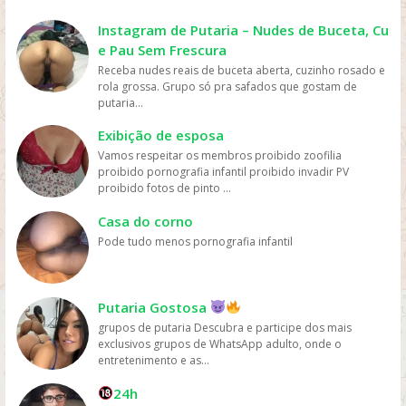
geralmente têm preços mais acessíveis do que ir ao
cinema ou comprar DVDs, tornando mais fácil para as
Instagram de Putaria – Nudes de Buceta, Cu
pessoas assistirem filmes sem gastar muito dinheiro.
e Pau Sem Frescura
Personalização: os serviços de streaming geralmente
Receba nudes reais de buceta aberta, cuzinho rosado e
oferecem recomendações personalizadas com base
rola grossa. Grupo só pra safados que gostam de
nos gostos dos usuários, permitindo que eles
putaria...
descubram novos filmes e programas que possam
gostar, o que aumenta a chance de assistirem mais
Exibição de esposa
filmes online. Em resumo, os filmes são mais assistidos
Vamos respeitar os membros proibido zoofilia
online devido à sua conveniência, variedade, acesso
proibido pornografia infantil proibido invadir PV
fácil, preços acessíveis e personalização, oferecidos
proibido fotos de pinto ...
pelas plataformas de streaming.
Casa do corno
Pode tudo menos pornografia infantil
Putaria Gostosa
grupos de putaria Descubra e participe dos mais
exclusivos grupos de WhatsApp adulto, onde o
entretenimento e as...
24h