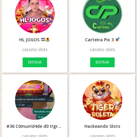
HL JOGOS
Carteira Pix 3
cassino slots
cassino slots
ENTRAR
ENTRAR
#36 C0mun!d4de d0 t!grynh0
Hackeando Slots
cassino slots
cassino slots