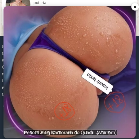
putaria
×
Grupos WhatsApp, Links de grupos, Entrar grupos WhatsApp,
Grupos de compra e venda, Links WhatsApp atualizados, Grupos
WhatsApp 2025, Links para grupos, Participar grupos WhatsApp,
Grupos ativos WhatsApp, Links gratuitos, Grupos WhatsApp
negócios, Links grupos Brasil, Grupos WhatsApp regionais, Grupos
temáticos WhatsApp, Links públicos WhatsApp, Grupos WhatsApp
empregos, Links grupos classificados, Divulgar grupos WhatsApp,
Grupos WhatsApp descontos, Grupos WhatsApp ofertas.
© 2026 -
Grupos de WhatsApp 2026: Links Atualizados para Entrar
nos Melhores Grupos
Mapa do Site
|
Robots.txt