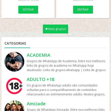
ENTRAR
ENTRAR
Mais grupos
CATEGORIAS
ACADEMIA
Grupos de WhatsApp de Academia. Entre nos melhores
links de grupos de academia no Whatsapp hoje
atualizado. Links de grupos whatsapp | Links de grupos
no Whatsapp. Grupos no Whatsapp – Links de Grupos
ADULTO +18
de Whatsapp – Link Grupo Whatsapp. Só os melhores
links de grupos do Whatsapp entre agora porque os
Os grupos de WhatsApp adulto são comunidades
links podem expirar. Mas antes compartilhe os grupos
voltadas para o compartilhamento de conteúdos
na redes sociais. Conheça os grupos na rede sociais
relacionados ao entretenimento adulto. Nestes grupos,
whatsapp e converse com pessoas porque é tudo de
os participantes trocam vídeos, fotos e links, além de
bom. Interaja com pessoas do brasil inteiro e também
Amizade
discutir temas como sensualidade, relacionamento e
de fora do brasil. Em grupos de whatsapp, entre em
experiências pessoais. Muitos desses grupos focam na
Grupo de WhatsApp Amizade. Entre nos melhores links
grupos que pessoa legais. Grupos de academia