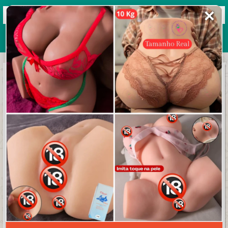
✕
Grupos de WhatsApp 2026
+ Enviar grupo
Grupo Vip/ Maryana Slots
3.9/5 (26 avaliações)