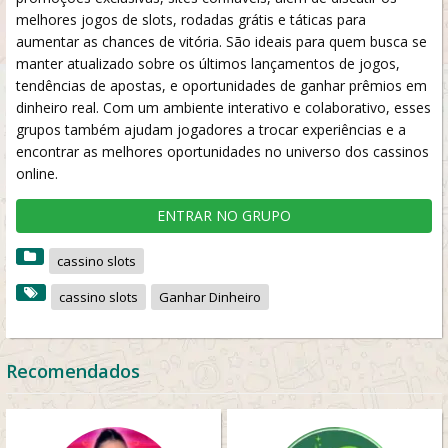
melhores jogos de slots, rodadas grátis e táticas para
aumentar as chances de vitória. São ideais para quem busca se
manter atualizado sobre os últimos lançamentos de jogos,
tendências de apostas, e oportunidades de ganhar prêmios em
dinheiro real. Com um ambiente interativo e colaborativo, esses
grupos também ajudam jogadores a trocar experiências e a
encontrar as melhores oportunidades no universo dos cassinos
online.
ENTRAR NO GRUPO
cassino slots
cassino slots
Ganhar Dinheiro
Recomendados