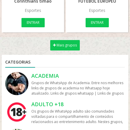
Corinthians timão
FUTEBOL EUROPEU
Esportes
Esportes
ENTRAR
ENTRAR
Mais grupos
CATEGORIAS
ACADEMIA
Grupos de WhatsApp de Academia. Entre nos melhores
links de grupos de academia no Whatsapp hoje
atualizado. Links de grupos whatsapp | Links de grupos
no Whatsapp. Grupos no Whatsapp – Links de Grupos
ADULTO +18
de Whatsapp – Link Grupo Whatsapp. Só os melhores
links de grupos do Whatsapp entre agora porque os
Os grupos de WhatsApp adulto são comunidades
links podem expirar. Mas antes compartilhe os grupos
voltadas para o compartilhamento de conteúdos
na redes sociais. Conheça os grupos na rede sociais
relacionados ao entretenimento adulto. Nestes grupos,
whatsapp e converse com pessoas porque é tudo de
os participantes trocam vídeos, fotos e links, além de
bom. Interaja com pessoas do brasil inteiro e também