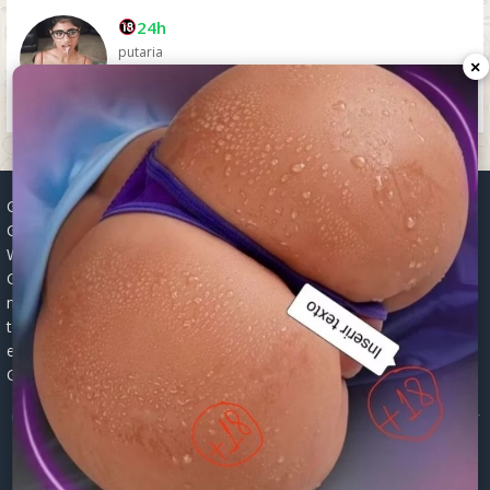
24h
putaria
×
Grupos WhatsApp, Links de grupos, Entrar grupos WhatsApp,
Grupos de compra e venda, Links WhatsApp atualizados, Grupos
WhatsApp 2025, Links para grupos, Participar grupos WhatsApp,
Grupos ativos WhatsApp, Links gratuitos, Grupos WhatsApp
negócios, Links grupos Brasil, Grupos WhatsApp regionais, Grupos
temáticos WhatsApp, Links públicos WhatsApp, Grupos WhatsApp
empregos, Links grupos classificados, Divulgar grupos WhatsApp,
Grupos WhatsApp descontos, Grupos WhatsApp ofertas.
© 2026 -
Grupos de WhatsApp 2026: Links Atualizados para Entrar
nos Melhores Grupos
Mapa do Site
|
Robots.txt