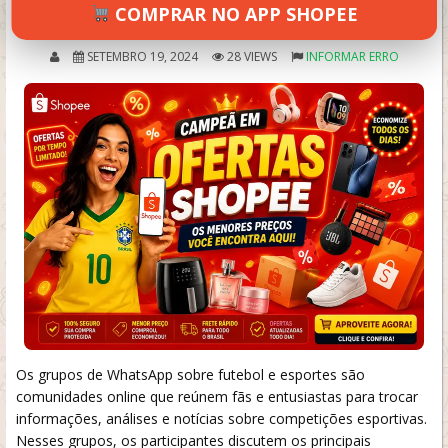
3.8/5 (13 avaliações)
COMPRAR NO APP SHOPEE
SETEMBRO 19, 2024
28 VIEWS
INFORMAR ERRO
Os grupos de WhatsApp sobre futebol e esportes são
comunidades online que reúnem fãs e entusiastas para trocar
informações, análises e notícias sobre competições esportivas.
Nesses grupos, os participantes discutem os principais