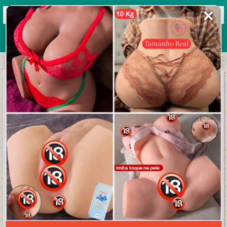
✕
Grupos de WhatsApp 2026
+ Enviar grupo
Velocidade Total 5
4 Anos
(
Fórmula 1 e Automobilismo)