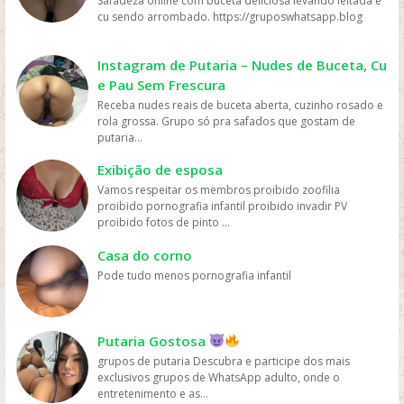
Safadeza online com buceta deliciosa levando leitada e
Disney+ e outras, tornando o acesso aos filmes muito
cu sendo arrombado. https://gruposwhatsapp.blog
mais fácil e rápido. Preço: os serviços de streaming
geralmente têm preços mais acessíveis do que ir ao
cinema ou comprar DVDs, tornando mais fácil para as
Instagram de Putaria – Nudes de Buceta, Cu
pessoas assistirem filmes sem gastar muito dinheiro.
e Pau Sem Frescura
Personalização: os serviços de streaming geralmente
Receba nudes reais de buceta aberta, cuzinho rosado e
oferecem recomendações personalizadas com base
rola grossa. Grupo só pra safados que gostam de
nos gostos dos usuários, permitindo que eles
putaria...
descubram novos filmes e programas que possam
gostar, o que aumenta a chance de assistirem mais
Exibição de esposa
filmes online. Em resumo, os filmes são mais assistidos
Vamos respeitar os membros proibido zoofilia
online devido à sua conveniência, variedade, acesso
proibido pornografia infantil proibido invadir PV
fácil, preços acessíveis e personalização, oferecidos
proibido fotos de pinto ...
pelas plataformas de streaming.
Casa do corno
Pode tudo menos pornografia infantil
Putaria Gostosa
grupos de putaria Descubra e participe dos mais
exclusivos grupos de WhatsApp adulto, onde o
entretenimento e as...