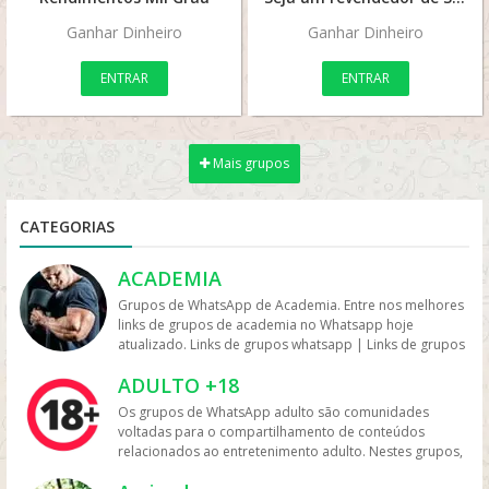
Ganhar Dinheiro
Ganhar Dinheiro
ENTRAR
ENTRAR
Mais grupos
CATEGORIAS
ACADEMIA
Grupos de WhatsApp de Academia. Entre nos melhores
links de grupos de academia no Whatsapp hoje
atualizado. Links de grupos whatsapp | Links de grupos
no Whatsapp. Grupos no Whatsapp – Links de Grupos
ADULTO +18
de Whatsapp – Link Grupo Whatsapp. Só os melhores
links de grupos do Whatsapp entre agora porque os
Os grupos de WhatsApp adulto são comunidades
links podem expirar. Mas antes compartilhe os grupos
voltadas para o compartilhamento de conteúdos
na redes sociais. Conheça os grupos na rede sociais
relacionados ao entretenimento adulto. Nestes grupos,
whatsapp e converse com pessoas porque é tudo de
os participantes trocam vídeos, fotos e links, além de
bom. Interaja com pessoas do brasil inteiro e também