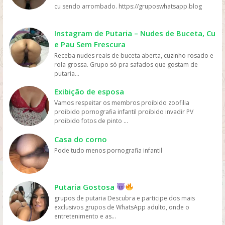
Disney+ e outras, tornando o acesso aos filmes muito
cu sendo arrombado. https://gruposwhatsapp.blog
mais fácil e rápido. Preço: os serviços de streaming
geralmente têm preços mais acessíveis do que ir ao
cinema ou comprar DVDs, tornando mais fácil para as
Instagram de Putaria – Nudes de Buceta, Cu
pessoas assistirem filmes sem gastar muito dinheiro.
e Pau Sem Frescura
Personalização: os serviços de streaming geralmente
Receba nudes reais de buceta aberta, cuzinho rosado e
oferecem recomendações personalizadas com base
rola grossa. Grupo só pra safados que gostam de
nos gostos dos usuários, permitindo que eles
putaria...
descubram novos filmes e programas que possam
gostar, o que aumenta a chance de assistirem mais
Exibição de esposa
filmes online. Em resumo, os filmes são mais assistidos
Vamos respeitar os membros proibido zoofilia
online devido à sua conveniência, variedade, acesso
proibido pornografia infantil proibido invadir PV
fácil, preços acessíveis e personalização, oferecidos
proibido fotos de pinto ...
pelas plataformas de streaming.
Casa do corno
Pode tudo menos pornografia infantil
Putaria Gostosa
grupos de putaria Descubra e participe dos mais
exclusivos grupos de WhatsApp adulto, onde o
entretenimento e as...