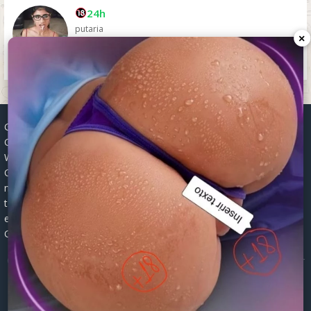
24h
putaria
×
Grupos WhatsApp, Links de grupos, Entrar grupos WhatsApp,
Grupos de compra e venda, Links WhatsApp atualizados, Grupos
WhatsApp 2025, Links para grupos, Participar grupos WhatsApp,
Grupos ativos WhatsApp, Links gratuitos, Grupos WhatsApp
negócios, Links grupos Brasil, Grupos WhatsApp regionais, Grupos
temáticos WhatsApp, Links públicos WhatsApp, Grupos WhatsApp
empregos, Links grupos classificados, Divulgar grupos WhatsApp,
Grupos WhatsApp descontos, Grupos WhatsApp ofertas.
© 2026 -
Grupos de WhatsApp 2026: Links Atualizados para Entrar
nos Melhores Grupos
Mapa do Site
|
Robots.txt