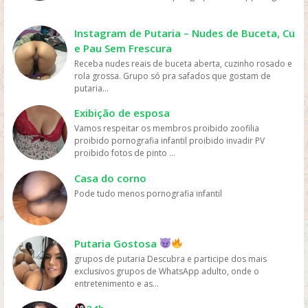
mais fácil e rápido. Preço: os serviços de streaming
geralmente têm preços mais acessíveis do que ir ao
cinema ou comprar DVDs, tornando mais fácil para as
Instagram de Putaria – Nudes de Buceta, Cu
pessoas assistirem filmes sem gastar muito dinheiro.
e Pau Sem Frescura
Personalização: os serviços de streaming geralmente
Receba nudes reais de buceta aberta, cuzinho rosado e
oferecem recomendações personalizadas com base
rola grossa. Grupo só pra safados que gostam de
nos gostos dos usuários, permitindo que eles
putaria...
descubram novos filmes e programas que possam
gostar, o que aumenta a chance de assistirem mais
Exibição de esposa
filmes online. Em resumo, os filmes são mais assistidos
Vamos respeitar os membros proibido zoofilia
online devido à sua conveniência, variedade, acesso
proibido pornografia infantil proibido invadir PV
fácil, preços acessíveis e personalização, oferecidos
proibido fotos de pinto ...
pelas plataformas de streaming.
Casa do corno
Pode tudo menos pornografia infantil
Putaria Gostosa
grupos de putaria Descubra e participe dos mais
exclusivos grupos de WhatsApp adulto, onde o
entretenimento e as...