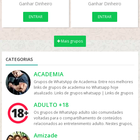
Ganhar Dinheiro
Ganhar Dinheiro
ENTRAR
ENTRAR
Mais grupos
CATEGORIAS
ACADEMIA
Grupos de WhatsApp de Academia. Entre nos melhores
links de grupos de academia no Whatsapp hoje
atualizado. Links de grupos whatsapp | Links de grupos
no Whatsapp. Grupos no Whatsapp – Links de Grupos
ADULTO +18
de Whatsapp – Link Grupo Whatsapp. Só os melhores
links de grupos do Whatsapp entre agora porque os
Os grupos de WhatsApp adulto são comunidades
links podem expirar. Mas antes compartilhe os grupos
voltadas para o compartilhamento de conteúdos
na redes sociais. Conheça os grupos na rede sociais
relacionados ao entretenimento adulto. Nestes grupos,
whatsapp e converse com pessoas porque é tudo de
os participantes trocam vídeos, fotos e links, além de
bom. Interaja com pessoas do brasil inteiro e também
Amizade
discutir temas como sensualidade, relacionamento e
de fora do brasil. Em grupos de whatsapp, entre em