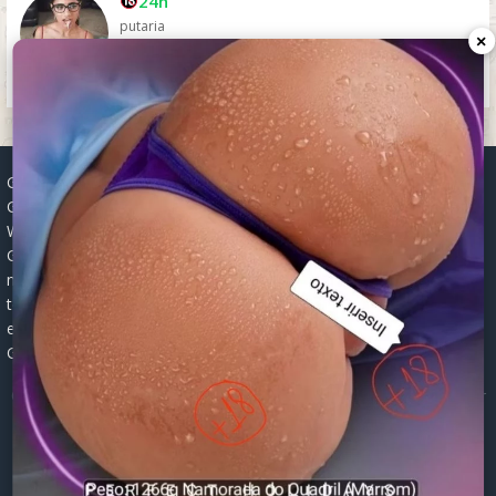
24h
putaria
×
Grupos WhatsApp, Links de grupos, Entrar grupos WhatsApp,
Grupos de compra e venda, Links WhatsApp atualizados, Grupos
WhatsApp 2025, Links para grupos, Participar grupos WhatsApp,
Grupos ativos WhatsApp, Links gratuitos, Grupos WhatsApp
negócios, Links grupos Brasil, Grupos WhatsApp regionais, Grupos
temáticos WhatsApp, Links públicos WhatsApp, Grupos WhatsApp
empregos, Links grupos classificados, Divulgar grupos WhatsApp,
Grupos WhatsApp descontos, Grupos WhatsApp ofertas.
© 2026 -
Grupos de WhatsApp 2026: Links Atualizados para Entrar
nos Melhores Grupos
Mapa do Site
|
Robots.txt