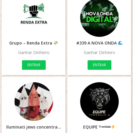
Grupo – Renda Extra
#339 A NOVA ONDA
Ganhar Dinheiro
Ganhar Dinheiro
ENTRAR
ENTRAR
Iluminati jews concentration 2.0
EQUIPE ᵀʳᵉᵐᵇᵃˡᵃ