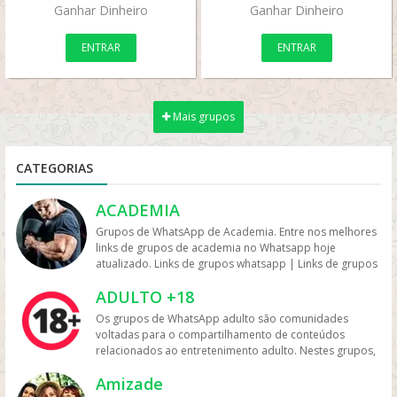
Ganhar Dinheiro
Ganhar Dinheiro
ENTRAR
ENTRAR
Mais grupos
CATEGORIAS
ACADEMIA
Grupos de WhatsApp de Academia. Entre nos melhores
links de grupos de academia no Whatsapp hoje
atualizado. Links de grupos whatsapp | Links de grupos
no Whatsapp. Grupos no Whatsapp – Links de Grupos
ADULTO +18
de Whatsapp – Link Grupo Whatsapp. Só os melhores
links de grupos do Whatsapp entre agora porque os
Os grupos de WhatsApp adulto são comunidades
links podem expirar. Mas antes compartilhe os grupos
voltadas para o compartilhamento de conteúdos
na redes sociais. Conheça os grupos na rede sociais
relacionados ao entretenimento adulto. Nestes grupos,
whatsapp e converse com pessoas porque é tudo de
os participantes trocam vídeos, fotos e links, além de
bom. Interaja com pessoas do brasil inteiro e também
Amizade
discutir temas como sensualidade, relacionamento e
de fora do brasil. Em grupos de whatsapp, entre em