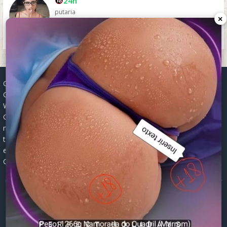
24h
putaria
×
Grupos WhatsApp, Links de grupos, Entrar grupos WhatsApp,
Grupos de compra e venda, Links WhatsApp atualizados, Grupos
WhatsApp 2025, Links para grupos, Participar grupos WhatsApp,
Grupos ativos WhatsApp, Links gratuitos, Grupos WhatsApp
negócios, Links grupos Brasil, Grupos WhatsApp regionais, Grupos
temáticos WhatsApp, Links públicos WhatsApp, Grupos WhatsApp
empregos, Links grupos classificados, Divulgar grupos WhatsApp,
Grupos WhatsApp descontos, Grupos WhatsApp ofertas.
© 2026 -
Grupos de WhatsApp 2026: Links Atualizados para Entrar
nos Melhores Grupos
Mapa do Site
|
Robots.txt