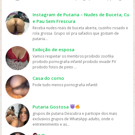
mais fácil e rápido. Preço: os serviços de streaming
geralmente têm preços mais acessíveis do que ir ao
cinema ou comprar DVDs, tornando mais fácil para as
Instagram de Putaria – Nudes de Buceta, Cu
pessoas assistirem filmes sem gastar muito dinheiro.
e Pau Sem Frescura
Personalização: os serviços de streaming geralmente
Receba nudes reais de buceta aberta, cuzinho rosado e
oferecem recomendações personalizadas com base
rola grossa. Grupo só pra safados que gostam de
nos gostos dos usuários, permitindo que eles
putaria...
descubram novos filmes e programas que possam
gostar, o que aumenta a chance de assistirem mais
Exibição de esposa
filmes online. Em resumo, os filmes são mais assistidos
Vamos respeitar os membros proibido zoofilia
online devido à sua conveniência, variedade, acesso
proibido pornografia infantil proibido invadir PV
fácil, preços acessíveis e personalização, oferecidos
proibido fotos de pinto ...
pelas plataformas de streaming.
Casa do corno
Pode tudo menos pornografia infantil
Putaria Gostosa
grupos de putaria Descubra e participe dos mais
exclusivos grupos de WhatsApp adulto, onde o
entretenimento e as...